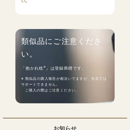
い。
類似品にご注意くださ
い。
®
「抱かれ枕
」は登録商標です。
※ 類似品の購⼊報告が相次いでますが、当店では
サポートできません。
ご購⼊の際はご注意ください。
お知らせ